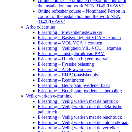
Online course – Nominated person in control of
the installation and work NEN 3140 (IV/WV)
Online refresher course – Nominated Person in
control of the installation and the work NEN
3140 (IV/WV)
Arbo e-learning
E-learning – Preventiemedewerker
E-learning – Basisveiligheid VCA + examen
E-learning – VOL VCA + examen
E-learning – Veiligheid VIL-VCU + examen
E-learning – Juist gebruik van PBM
E-learning – Handelen bij een overval
E-learning – Fysieke belasting
E-learning – ADR awareness
E-learning – EHBO-basiskennis
E-learning – Reanimeren
E-learning – Bedrijfshulpverlener basis
E-learning – Bedrijfshulpverlener – herhaling
Veilig werken e-learning
E-learning – Veilig werken met de heftruck
E-learning – Veilig werken met de elektrische
pallettruck
E-learning – Veilig werken met de reachtruck
E-learning – Veilig werken met de autolaadkraan
E-learning – Veilig werken met de verreiker