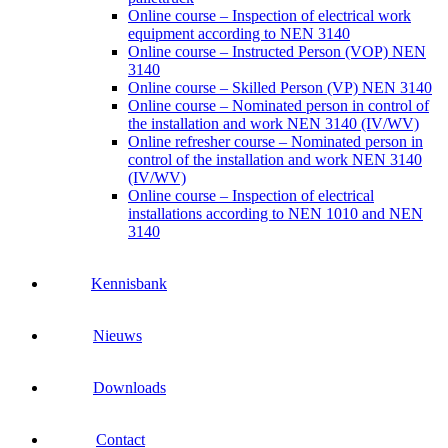
Online course – Inspection of electrical work
equipment according to NEN 3140
Online course – Instructed Person (VOP) NEN
3140
Online course – Skilled Person (VP) NEN 3140
Online course – Nominated person in control of
the installation and work NEN 3140 (IV/WV)
Online refresher course – Nominated person in
control of the installation and work NEN 3140
(IV/WV)
Online course – Inspection of electrical
installations according to NEN 1010 and NEN
3140
Kennisbank
Nieuws
Downloads
Contact