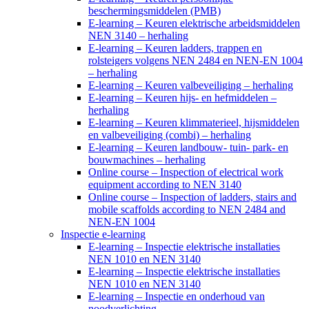
beschermingsmiddelen (PMB)
E-learning – Keuren elektrische arbeidsmiddelen
NEN 3140 – herhaling
E-learning – Keuren ladders, trappen en
rolsteigers volgens NEN 2484 en NEN-EN 1004
– herhaling
E-learning – Keuren valbeveiliging – herhaling
E-learning – Keuren hijs- en hefmiddelen –
herhaling
E-learning – Keuren klimmaterieel, hijsmiddelen
en valbeveiliging (combi) – herhaling
E-learning – Keuren landbouw- tuin- park- en
bouwmachines – herhaling
Online course – Inspection of electrical work
equipment according to NEN 3140
Online course – Inspection of ladders, stairs and
mobile scaffolds according to NEN 2484 and
NEN-EN 1004
Inspectie e-learning
E-learning – Inspectie elektrische installaties
NEN 1010 en NEN 3140
E-learning – Inspectie elektrische installaties
NEN 1010 en NEN 3140
E-learning – Inspectie en onderhoud van
noodverlichting