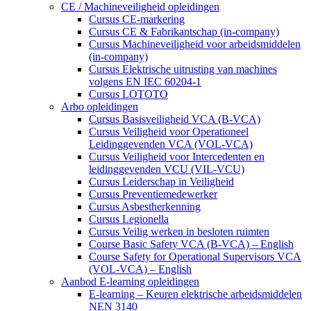
CE / Machineveiligheid opleidingen
Cursus CE-markering
Cursus CE & Fabrikantschap (in-company)
Cursus Machineveiligheid voor arbeidsmiddelen
(in-company)
Cursus Elektrische uitrusting van machines
volgens EN IEC 60204-1
Cursus LOTOTO
Arbo opleidingen
Cursus Basisveiligheid VCA (B-VCA)
Cursus Veiligheid voor Operationeel
Leidinggevenden VCA (VOL-VCA)
Cursus Veiligheid voor Intercedenten en
leidinggevenden VCU (VIL-VCU)
Cursus Leiderschap in Veiligheid
Cursus Preventiemedewerker
Cursus Asbestherkenning
Cursus Legionella
Cursus Veilig werken in besloten ruimten
Course Basic Safety VCA (B-VCA) – English
Course Safety for Operational Supervisors VCA
(VOL-VCA) – English
Aanbod E-learning opleidingen
E-learning – Keuren elektrische arbeidsmiddelen
NEN 3140