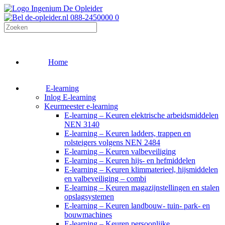
088-2450000
0
Home
E-learning
Inlog E-learning
Keurmeester e-learning
E-learning – Keuren elektrische arbeidsmiddelen
NEN 3140
E-learning – Keuren ladders, trappen en
rolsteigers volgens NEN 2484
E-learning – Keuren valbeveiliging
E-learning – Keuren hijs- en hefmiddelen
E-learning – Keuren klimmaterieel, hijsmiddelen
en valbeveiliging – combi
E-learning – Keuren magazijnstellingen en stalen
opslagsystemen
E-learning – Keuren landbouw- tuin- park- en
bouwmachines
E-learning – Keuren persoonlijke