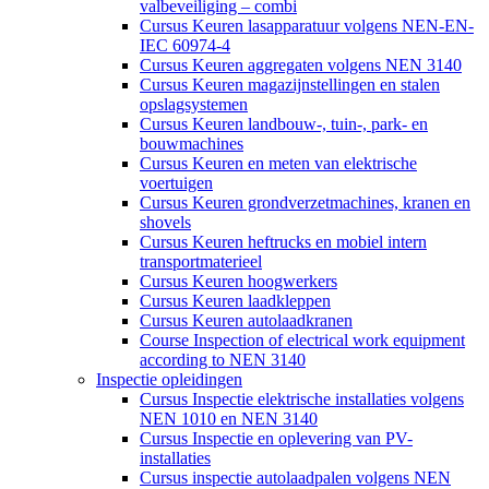
valbeveiliging – combi
Cursus Keuren lasapparatuur volgens NEN-EN-
IEC 60974-4
Cursus Keuren aggregaten volgens NEN 3140
Cursus Keuren magazijnstellingen en stalen
opslagsystemen
Cursus Keuren landbouw-, tuin-, park- en
bouwmachines
Cursus Keuren en meten van elektrische
voertuigen
Cursus Keuren grondverzetmachines, kranen en
shovels
Cursus Keuren heftrucks en mobiel intern
transportmaterieel
Cursus Keuren hoogwerkers
Cursus Keuren laadkleppen
Cursus Keuren autolaadkranen
Course Inspection of electrical work equipment
according to NEN 3140
Inspectie opleidingen
Cursus Inspectie elektrische installaties volgens
NEN 1010 en NEN 3140
Cursus Inspectie en oplevering van PV-
installaties
Cursus inspectie autolaadpalen volgens NEN