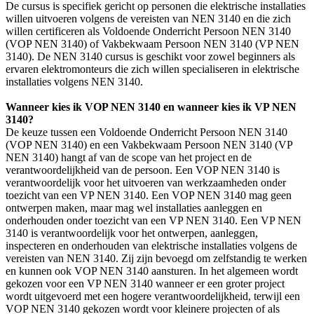
De cursus is specifiek gericht op personen die elektrische installaties
willen uitvoeren volgens de vereisten van NEN 3140 en die zich
willen certificeren als Voldoende Onderricht Persoon NEN 3140
(VOP NEN 3140) of Vakbekwaam Persoon NEN 3140 (VP NEN
3140). De NEN 3140 cursus is geschikt voor zowel beginners als
ervaren elektromonteurs die zich willen specialiseren in elektrische
installaties volgens NEN 3140.
Wanneer kies ik VOP NEN 3140 en wanneer kies ik VP NEN
3140?
De keuze tussen een Voldoende Onderricht Persoon NEN 3140
(VOP NEN 3140) en een Vakbekwaam Persoon NEN 3140 (VP
NEN 3140) hangt af van de scope van het project en de
verantwoordelijkheid van de persoon. Een VOP NEN 3140 is
verantwoordelijk voor het uitvoeren van werkzaamheden onder
toezicht van een VP NEN 3140. Een VOP NEN 3140 mag geen
ontwerpen maken, maar mag wel installaties aanleggen en
onderhouden onder toezicht van een VP NEN 3140. Een VP NEN
3140 is verantwoordelijk voor het ontwerpen, aanleggen,
inspecteren en onderhouden van elektrische installaties volgens de
vereisten van NEN 3140. Zij zijn bevoegd om zelfstandig te werken
en kunnen ook VOP NEN 3140 aansturen. In het algemeen wordt
gekozen voor een VP NEN 3140 wanneer er een groter project
wordt uitgevoerd met een hogere verantwoordelijkheid, terwijl een
VOP NEN 3140 gekozen wordt voor kleinere projecten of als