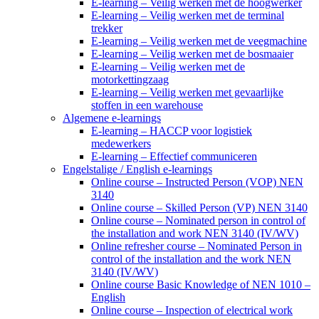
E-learning – Veilig werken met de hoogwerker
E-learning – Veilig werken met de terminal
trekker
E-learning – Veilig werken met de veegmachine
E-learning – Veilig werken met de bosmaaier
E-learning – Veilig werken met de
motorkettingzaag
E-learning – Veilig werken met gevaarlijke
stoffen in een warehouse
Algemene e-learnings
E-learning – HACCP voor logistiek
medewerkers
E-learning – Effectief communiceren
Engelstalige / English e-learnings
Online course – Instructed Person (VOP) NEN
3140
Online course – Skilled Person (VP) NEN 3140
Online course – Nominated person in control of
the installation and work NEN 3140 (IV/WV)
Online refresher course – Nominated Person in
control of the installation and the work NEN
3140 (IV/WV)
Online course Basic Knowledge of NEN 1010 –
English
Online course – Inspection of electrical work