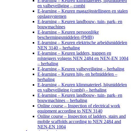
E-learning – Keuren klimmaterieel, hijsmiddelen
en valbeveiliging – combi
E-learning – Keuren magazijnstellingen en stalen
opslagsystemen
E-learning – Keuren landbouw- tuin- park- en
bouwmachines
E-learning – Keuren persoonlijke
beschermingsmiddelen (PMB)
E-learning – Keuren elektrische arbeidsmiddelen
NEN 3140 – herhaling
E-learning – Keuren ladders, trappen en
rolsteigers volgens NEN 2484 en NEN-EN 1004
– herhaling
E-learning – Keuren valbeveiliging – herhaling
E-learning – Keuren hijs- en hefmiddelen –
herhaling
E-learning – Keuren klimmaterieel, hijsmiddelen
en valbeveiliging (combi) – herhaling
E-learning – Keuren landbouw- tuin- park- en
bouwmachines – herhaling
Online course – Inspection of electrical work
equipment according to NEN 3140
Online course – Inspection of ladders, stairs and
mobile scaffolds according to NEN 2484 and
NEN-EN 1004