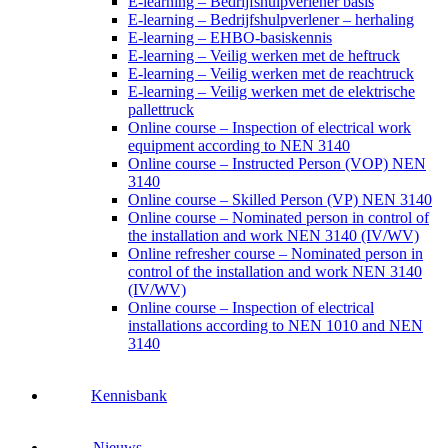
E-learning – Bedrijfshulpverlener basis
E-learning – Bedrijfshulpverlener – herhaling
E-learning – EHBO-basiskennis
E-learning – Veilig werken met de heftruck
E-learning – Veilig werken met de reachtruck
E-learning – Veilig werken met de elektrische
pallettruck
Online course – Inspection of electrical work
equipment according to NEN 3140
Online course – Instructed Person (VOP) NEN
3140
Online course – Skilled Person (VP) NEN 3140
Online course – Nominated person in control of
the installation and work NEN 3140 (IV/WV)
Online refresher course – Nominated person in
control of the installation and work NEN 3140
(IV/WV)
Online course – Inspection of electrical
installations according to NEN 1010 and NEN
3140
Kennisbank
Nieuws