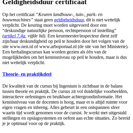
Geldigheidsduur certificaat
Op het certificaat
“Keuren landbouw-, tuin-, park- en
bouwmachines”
staat geen
geldigheidsduur
, dit is niet wettelijk
verplicht. De keuring moet worden uitgevoerd door een
“deskundige natuurlijke persoon, rechtspersoon of instelling”
(
artikel 7.4a
, vijfde lid)
. Een keurmeester/inspecteur dient zelf
zijn/haar deskundigheid op peil te houden door het volgen van de
site www.nen.nl of www.arboportaal.nl (de site van het Ministerie).
Een herhalingscursus kan worden gezien als één van de
mogelijkheden om het kennisniveau op peil te houden, maar is dus
niet wettelijk verplicht.
Theorie- en praktijkdeel
De kwaliteit van de cursus bij Ingenium is zichtbaar in de balans
tussen theorie en praktijk. De cursus zit vol duidelijke voorbeelden,
interactieve oefeningen en bruikbare achtergrondinformatie. Het
kennisniveau van de docenten is hoog, maar er is altijd ruimte voor
eigen vragen en inbreng. Alles gebeurt in een ontspannen sfeer
waarin tijd wordt genomen voor de cursist. Je werkt met uitgestald
stellingen en opslagsystemen en oefent aan echte situaties. Zo bereid
je je optimaal voor op de praktijk.