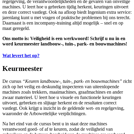
regelgeving, de verantwoordelijkheden en de gevaren van onveilige
machines. U leert hoe u gebreken tijdig herkent, keuringen uitvoert
en deze correct vastlegt. Ook na afloop biedt Ingenium extra service:
jarenlang kunt u met vragen of praktische problemen bij ons terecht.
Daarnaast is een incompany-training altijd mogelijk – snel en op
maat geregeld.
Ons motto is: Veiligheid is een werkwoord! Schrijf u nu in en
word keurmeester landbouw-, tuin-, park- en bouwmachines!
Wat levert het op?
Keurmeester
De cursus
“Keuren landbouw-, tuin-, park- en bouwmachines”
richt
zich op het veilig en deskundig inspecteren van uiteenlopende
machines zoals trekkers, maaimachines, graafmachines en ander
zwaar materieel. U leert hoe u visuele en functionele keuringen
uitvoert, gebreken en slijtage herkent en de resultaten correct
vastlegt. Ook krijgt u inzicht in de geldende wet- en regelgeving,
waaronder de Arbowettelijke verplichtingen.
Na het eind van de cursus bent u in staat deze machines
verantwoord goed- of af te keuren, zodat de veiligheid van