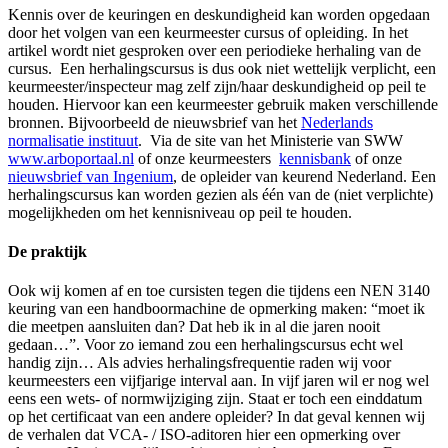
Kennis over de keuringen en deskundigheid kan worden opgedaan
door het volgen van een keurmeester cursus of opleiding. In het
artikel wordt niet gesproken over een periodieke herhaling van de
cursus. Een herhalingscursus is dus ook niet wettelijk verplicht, een
keurmeester/inspecteur mag zelf zijn/haar deskundigheid op peil te
houden. Hiervoor kan een keurmeester gebruik maken verschillende
bronnen. Bijvoorbeeld de nieuwsbrief van het
Nederlands
normalisatie instituut
. Via de site van het Ministerie van SWW
www.arboportaal.nl
of onze keurmeesters
kennisbank
of onze
nieuwsbrief van Ingenium
, de opleider van keurend Nederland. Een
herhalingscursus kan worden gezien als één van de (niet verplichte)
mogelijkheden om het kennisniveau op peil te houden.
De praktijk
Ook wij komen af en toe cursisten tegen die tijdens een NEN 3140
keuring van een handboormachine de opmerking maken: “moet ik
die meetpen aansluiten dan? Dat heb ik in al die jaren nooit
gedaan…”. Voor zo iemand zou een herhalingscursus echt wel
handig zijn… Als advies herhalingsfrequentie raden wij voor
keurmeesters een vijfjarige interval aan. In vijf jaren wil er nog wel
eens een wets- of normwijziging zijn. Staat er toch een einddatum
op het certificaat van een andere opleider? In dat geval kennen wij
de verhalen dat VCA- / ISO-aditoren hier een opmerking over