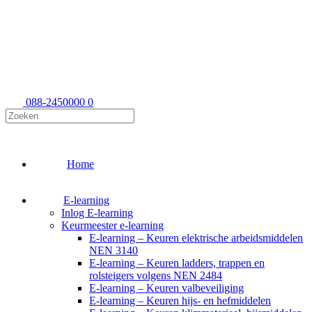
088-2450000
0
Home
E-learning
Inlog E-learning
Keurmeester e-learning
E-learning – Keuren elektrische arbeidsmiddelen
NEN 3140
E-learning – Keuren ladders, trappen en
rolsteigers volgens NEN 2484
E-learning – Keuren valbeveiliging
E-learning – Keuren hijs- en hefmiddelen