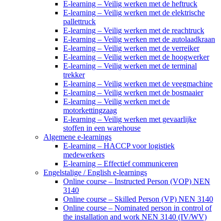
E-learning – Veilig werken met de heftruck
E-learning – Veilig werken met de elektrische
pallettruck
E-learning – Veilig werken met de reachtruck
E-learning – Veilig werken met de autolaadkraan
E-learning – Veilig werken met de verreiker
E-learning – Veilig werken met de hoogwerker
E-learning – Veilig werken met de terminal
trekker
E-learning – Veilig werken met de veegmachine
E-learning – Veilig werken met de bosmaaier
E-learning – Veilig werken met de
motorkettingzaag
E-learning – Veilig werken met gevaarlijke
stoffen in een warehouse
Algemene e-learnings
E-learning – HACCP voor logistiek
medewerkers
E-learning – Effectief communiceren
Engelstalige / English e-learnings
Online course – Instructed Person (VOP) NEN
3140
Online course – Skilled Person (VP) NEN 3140
Online course – Nominated person in control of
the installation and work NEN 3140 (IV/WV)