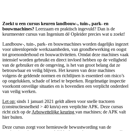
Zoekt u een cursus keuren landbouw-, tuin-, park- en
bouwmachines?
Leerzaam en praktisch ingevuld? Dan is de
keurmeester cursus van Ingenium dé Opleider precies wat u zoekt!
Landbouw-, tuin-, park- en bouwmachines worden dagelijks ingezet
voor uiteenlopende werkzaamheden, van grondbewerking en oogst
tot groenonderhoud en bouwactiviteiten. Omdat deze machines vaak
intensief worden gebruikt en direct invloed hebben op de veiligheid
van de gebruiker en de omgeving, is het van groot belang dat ze
betrouwbaar en veilig blijven. Het keuren van deze machines
volgens de geldende normen en richtlijnen is essentieel om risico’s
op ongelukken, schade of letsel te beperken. Regelmatige inspectie
voorkomt onveilige situaties en is bovendien een verplicht onderdeel
van veilig werken.
Let op:
sinds 1 januari 2021 geldt alleen voor snelle tractoren
(constructiesnelheid > 40 km/u) een verplichte APK. Deze cursus
richt zich op de
Arbowettelijke keuring
van machines; de APK valt
hier buiten.
Deze cursus zorgt voor hernieuwde bewustwording van de