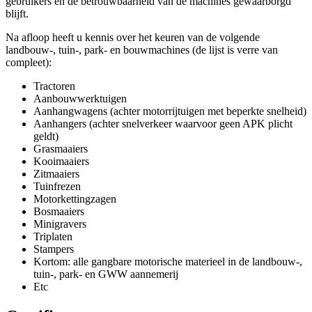
gebruikers en de betrouwbaarheid van de machines gewaarborgd
blijft.
Na afloop heeft u kennis over het keuren van de volgende
landbouw-, tuin-, park- en bouwmachines (de lijst is verre van
compleet):
Tractoren
Aanbouwwerktuigen
Aanhangwagens (achter motorrijtuigen met beperkte snelheid)
Aanhangers (achter snelverkeer waarvoor geen APK plicht
geldt)
Grasmaaiers
Kooimaaiers
Zitmaaiers
Tuinfrezen
Motorkettingzagen
Bosmaaiers
Minigravers
Triplaten
Stampers
Kortom: alle gangbare motorische materieel in de landbouw-,
tuin-, park- en GWW aannemerij
Etc