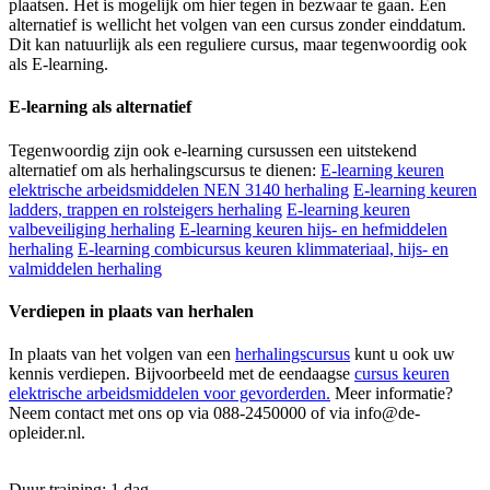
plaatsen. Het is mogelijk om hier tegen in bezwaar te gaan. Een
alternatief is wellicht het volgen van een cursus zonder einddatum.
Dit kan natuurlijk als een reguliere cursus, maar tegenwoordig ook
als E-learning.
E-learning als alternatief
Tegenwoordig zijn ook e-learning cursussen een uitstekend
alternatief om als herhalingscursus te dienen:
E-learning keuren
elektrische arbeidsmiddelen NEN 3140 herhaling
E-learning keuren
ladders, trappen en rolsteigers herhaling
E-learning keuren
valbeveiliging herhaling
E-learning keuren hijs- en hefmiddelen
herhaling
E-learning combicursus keuren klimmateriaal, hijs- en
valmiddelen herhaling
Verdiepen in plaats van herhalen
In plaats van het volgen van een
herhalingscursus
kunt u ook uw
kennis verdiepen. Bijvoorbeeld met de eendaagse
cursus keuren
elektrische arbeidsmiddelen voor gevorderden.
Meer informatie?
Neem contact met ons op via 088-2450000 of via info@de-
opleider.nl.
Duur training: 1 dag