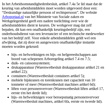
In het Arbeidsomstandighedenbesluit, artikel 7.4a 5e lid staat dat de
keuring van arbeidsmiddelen moet worden uitgevoerd door een:
“Deskundige natuurlijke persoon of rechtspersoon”. De website
Arboportaal.nl
van het Ministerie van Sociale zaken en
Werkgelegenheid geeft een nadere toelichting over wie de
arbeidsmiddelen dient te keuren. De werkgever mag dat zelf
bepalen, dit kan een onafhankelijk keuringsbedrijf zijn, een
onderhoudsdienst van een leverancier of een technische medewerker
van het bedrijf zelf. Voor enkele arbeidsmiddelen geldt wel een
afwijking, dat zij door en aangewezen onafhankelijke instantie
moeten worden gekeurd:
hijs- en hefwerktuigen en hijs- en hefgereedschappen aan
boord van schepenen Arboregeling artikel 7.4 en 7.5;
duik- en caissonsystemen;
drukapparatuur (Warenwetbesluit drukapparatuur artikel 21 en
artikel 22);
containers (Warenwetbesluit containers artikel 5);
mobiele hijskranen en torenkranen met capaciteit van 10
tonmeter of meer (Warenwetbesluit machines artikel 6d);
liften voor personenvervoer (Warenwetbesluit liften artikel 17,
eerste t/m het derde lid);
hijs- en hefwerktuigen voor beroepsmatig personenvervoer
(Warenwetbesluit machines, artikel 6fa, eerste en tweede lid).