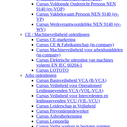
Cursus Voldoende Onderricht Persoon NEN
9140 (ev-VOP)
Cursus Vakbekwaam Persoon NEN 9140 (ev-
VP)
Cursus Werkverantwoordelijke NEN 9140 (ev-
WV)
CE / Machineveiligheid opleidingen
Cursus CE-markering
Cursus CE & Fabrikantschap (in-company)
Cursus Machineveiligheid voor arbeidsmiddelen
(in-company)
Cursus Elektrische uitrusting van machines
volgens EN IEC 60204-1
Cursus LOTOTO
Arbo opleidingen
Cursus Basisveiligheid VCA (B-VCA)
Cursus Veiligheid voor Operationeel
Leidinggevenden VCA (VOL-VCA)
Cursus Veiligheid voor Intercedenten en
leidinggevenden VCU (VIL-VCU)
Cursus Leiderschap in Veiligheid
Cursus Preventiemedewerker
Cursus Asbestherkenning
Cursus Legionella
Cursus Veilig werken in besloten ruimten