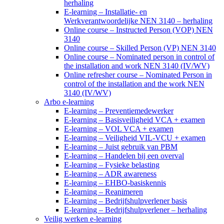
herhaling
E-learning – Installatie- en
Werkverantwoordelijke NEN 3140 – herhaling
Online course – Instructed Person (VOP) NEN
3140
Online course – Skilled Person (VP) NEN 3140
Online course – Nominated person in control of
the installation and work NEN 3140 (IV/WV)
Online refresher course – Nominated Person in
control of the installation and the work NEN
3140 (IV/WV)
Arbo e-learning
E-learning – Preventiemedewerker
E-learning – Basisveiligheid VCA + examen
E-learning – VOL VCA + examen
E-learning – Veiligheid VIL-VCU + examen
E-learning – Juist gebruik van PBM
E-learning – Handelen bij een overval
E-learning – Fysieke belasting
E-learning – ADR awareness
E-learning – EHBO-basiskennis
E-learning – Reanimeren
E-learning – Bedrijfshulpverlener basis
E-learning – Bedrijfshulpverlener – herhaling
Veilig werken e-learning