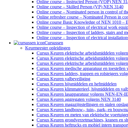
Online course – Instructed Person (VOP) NEN 3
Online course – Skilled Person (VP) NEN 3140
Online course – Nominated person in control of 
Online refresher course – Nominated Person in co
Online course Basic Knowledge of NEN 1010 – E
Online course – Inspection of electrical work eq
Online course – Inspection of ladders, stairs an
Online course – Inspection of electrical installa
Cursussen
Keurmeester opleidingen
Cursus Keuren elektrische arbeidsmiddelen volg
Cursus Keuren elektrische arbeidsmiddelen volge
Cursus Keuren elektrische arbeidsmiddelen volg
Cursus Keuren medische apparatuur en toestell
Cursus Keuren ladders, trappen en rolsteigers 
Cursus Keuren valbeveiliging
Cursus Keuren hijsmiddelen en hefmiddelen
Cursus Keuren klimmaterieel, hijsmiddelen en val
Cursus Keuren lasapparatuur volgens NEN-EN-I
Cursus Keuren aggregaten volgens NEN 3140
Cursus Keuren magazijnstellingen en stalen opsla
Cursus Keuren landbouw-, tuin-, park- en bouwm
Cursus Keuren en meten van elektrische voertuige
Cursus Keuren grondverzetmachines, kranen en sh
Cursus Keuren heftrucks en mobiel intern transpor