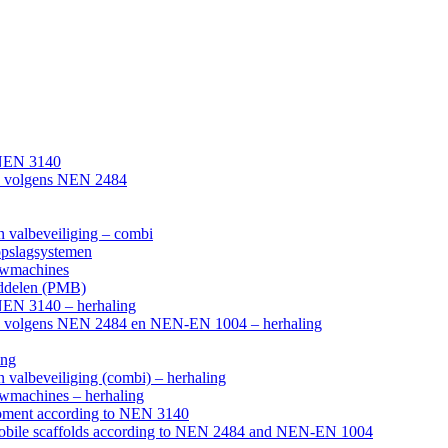
 NEN 3140
ers volgens NEN 2484
n valbeveiliging – combi
 opslagsystemen
ouwmachines
iddelen (PMB)
 NEN 3140 – herhaling
gers volgens NEN 2484 en NEN-EN 1004 – herhaling
ing
n valbeveiliging (combi) – herhaling
uwmachines – herhaling
uipment according to NEN 3140
d mobile scaffolds according to NEN 2484 and NEN-EN 1004