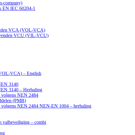
in-company)
ens EN IEC 60204-1
evenden VCA (VOL-VCA)
nggevenden VCU (VIL-VCU)
 (VOL-VCA) – English
 NEN 3140
 NEN 3140 – Herhaling
ers volgens NEN 2484
iddelen (PMB)
gers volgens NEN 2484 NEN-EN 1004 – herhaling
n valbeveiliging – combi
ing