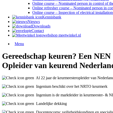
Online course – Nominated person in control of 
Online refresher course – Nominated person in co
Online course – Inspection of electrical installa
Kennisbank
Nieuws
Downloads
Contact
webshop meetwinkel.nl
Menu
Gereedschap keuren? Een NEN cu
Opleider van keurend Nederlan
Al 22 jaar de keurmeesteropleider van Nederlan
Ingenium beschikt over het NRTO keurmerk
Ingenium is de marktleider in keurmeester- & 
Landelijke dekking
Docentencorps: veiligheidskundigen en speciali