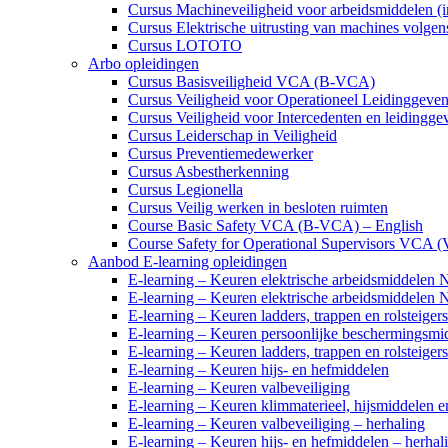
Cursus Machineveiligheid voor arbeidsmiddelen (
Cursus Elektrische uitrusting van machines volg
Cursus LOTOTO
Arbo opleidingen
Cursus Basisveiligheid VCA (B-VCA)
Cursus Veiligheid voor Operationeel Leidingg
Cursus Veiligheid voor Intercedenten en leidi
Cursus Leiderschap in Veiligheid
Cursus Preventiemedewerker
Cursus Asbestherkenning
Cursus Legionella
Cursus Veilig werken in besloten ruimten
Course Basic Safety VCA (B-VCA) – English
Course Safety for Operational Supervisors VCA
Aanbod E-learning opleidingen
E-learning – Keuren elektrische arbeidsmiddelen
E-learning – Keuren elektrische arbeidsmiddelen
E-learning – Keuren ladders, trappen en rolsteig
E-learning – Keuren persoonlijke beschermingsm
E-learning – Keuren ladders, trappen en rolstei
E-learning – Keuren hijs- en hefmiddelen
E-learning – Keuren valbeveiliging
E-learning – Keuren klimmaterieel, hijsmiddelen e
E-learning – Keuren valbeveiliging – herhaling
E-learning – Keuren hijs- en hefmiddelen – herhal