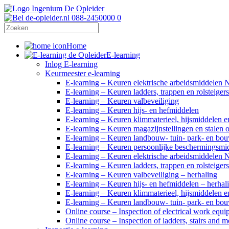
088-2450000
0
Home
E-learning
Inlog E-learning
Keurmeester e-learning
E-learning – Keuren elektrische arbeidsmiddelen
E-learning – Keuren ladders, trappen en rolsteig
E-learning – Keuren valbeveiliging
E-learning – Keuren hijs- en hefmiddelen
E-learning – Keuren klimmaterieel, hijsmiddelen e
E-learning – Keuren magazijnstellingen en stalen
E-learning – Keuren landbouw- tuin- park- en b
E-learning – Keuren persoonlijke beschermingsm
E-learning – Keuren elektrische arbeidsmiddelen
E-learning – Keuren ladders, trappen en rolstei
E-learning – Keuren valbeveiliging – herhaling
E-learning – Keuren hijs- en hefmiddelen – herhal
E-learning – Keuren klimmaterieel, hijsmiddelen e
E-learning – Keuren landbouw- tuin- park- en bo
Online course – Inspection of electrical work eq
Online course – Inspection of ladders, stairs an