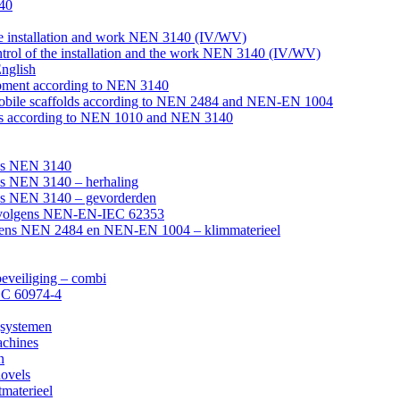
140
the installation and work NEN 3140 (IV/WV)
ntrol of the installation and the work NEN 3140 (IV/WV)
nglish
uipment according to NEN 3140
d mobile scaffolds according to NEN 2484 and NEN-EN 1004
tions according to NEN 1010 and NEN 3140
ens NEN 3140
ns NEN 3140 – herhaling
ens NEN 3140 – gevorderden
en volgens NEN-EN-IEC 62353
volgens NEN 2484 en NEN-EN 1004 – klimmaterieel
beveiliging – combi
EC 60974-4
gsystemen
achines
n
ovels
tmaterieel