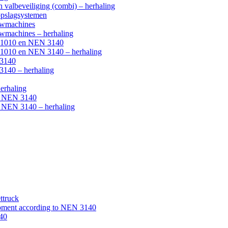
n valbeveiliging (combi) – herhaling
 opslagsystemen
ouwmachines
uwmachines – herhaling
NEN 1010 en NEN 3140
EN 1010 en NEN 3140 – herhaling
 3140
3140 – herhaling
erhaling
ke NEN 3140
ke NEN 3140 – herhaling
ttruck
uipment according to NEN 3140
140