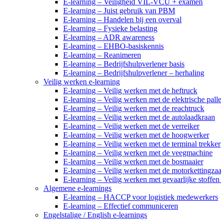
E-learning – Veiligheid VIL-VCU + examen
E-learning – Juist gebruik van PBM
E-learning – Handelen bij een overval
E-learning – Fysieke belasting
E-learning – ADR awareness
E-learning – EHBO-basiskennis
E-learning – Reanimeren
E-learning – Bedrijfshulpverlener basis
E-learning – Bedrijfshulpverlener – herhaling
Veilig werken e-learning
E-learning – Veilig werken met de heftruck
E-learning – Veilig werken met de elektrische palle
E-learning – Veilig werken met de reachtruck
E-learning – Veilig werken met de autolaadkraan
E-learning – Veilig werken met de verreiker
E-learning – Veilig werken met de hoogwerker
E-learning – Veilig werken met de terminal trekker
E-learning – Veilig werken met de veegmachine
E-learning – Veilig werken met de bosmaaier
E-learning – Veilig werken met de motorkettingza
E-learning – Veilig werken met gevaarlijke stoffe
Algemene e-learnings
E-learning – HACCP voor logistiek medewerkers
E-learning – Effectief communiceren
Engelstalige / English e-learnings