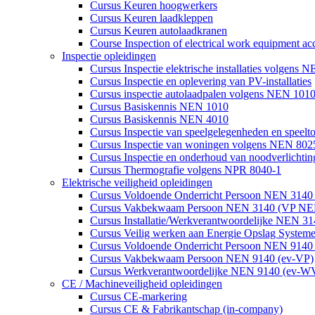
Cursus Keuren hoogwerkers
Cursus Keuren laadkleppen
Cursus Keuren autolaadkranen
Course Inspection of electrical work equipment 
Inspectie opleidingen
Cursus Inspectie elektrische installaties volgen
Cursus Inspectie en oplevering van PV-installaties
Cursus inspectie autolaadpalen volgens NEN 10
Cursus Basiskennis NEN 1010
Cursus Basiskennis NEN 4010
Cursus Inspectie van speelgelegenheden en speelto
Cursus Inspectie van woningen volgens NEN 80
Cursus Inspectie en onderhoud van noodverlichtin
Cursus Thermografie volgens NPR 8040-1
Elektrische veiligheid opleidingen
Cursus Voldoende Onderricht Persoon NEN 314
Cursus Vakbekwaam Persoon NEN 3140 (VP NE
Cursus Installatie/Werkverantwoordelijke NEN
Cursus Veilig werken aan Energie Opslag Syste
Cursus Voldoende Onderricht Persoon NEN 9140
Cursus Vakbekwaam Persoon NEN 9140 (ev-VP)
Cursus Werkverantwoordelijke NEN 9140 (ev-W
CE / Machineveiligheid opleidingen
Cursus CE-markering
Cursus CE & Fabrikantschap (in-company)