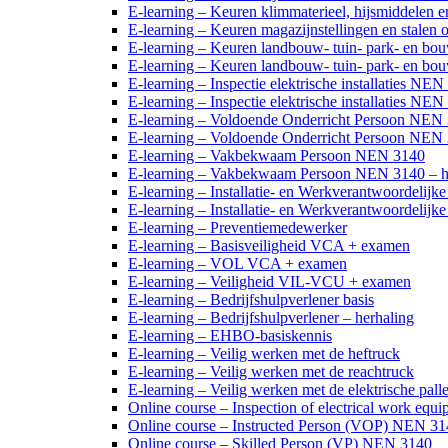
E-learning – Keuren klimmaterieel, hijsmiddelen e
E-learning – Keuren magazijnstellingen en stalen
E-learning – Keuren landbouw- tuin- park- en b
E-learning – Keuren landbouw- tuin- park- en bo
E-learning – Inspectie elektrische installaties 
E-learning – Inspectie elektrische installaties N
E-learning – Voldoende Onderricht Persoon NEN
E-learning – Voldoende Onderricht Persoon NEN 
E-learning – Vakbekwaam Persoon NEN 3140
E-learning – Vakbekwaam Persoon NEN 3140 – h
E-learning – Installatie- en Werkverantwoordelij
E-learning – Installatie- en Werkverantwoordelij
E-learning – Preventiemedewerker
E-learning – Basisveiligheid VCA + examen
E-learning – VOL VCA + examen
E-learning – Veiligheid VIL-VCU + examen
E-learning – Bedrijfshulpverlener basis
E-learning – Bedrijfshulpverlener – herhaling
E-learning – EHBO-basiskennis
E-learning – Veilig werken met de heftruck
E-learning – Veilig werken met de reachtruck
E-learning – Veilig werken met de elektrische palle
Online course – Inspection of electrical work eq
Online course – Instructed Person (VOP) NEN 3
Online course – Skilled Person (VP) NEN 3140