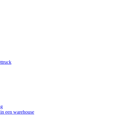
ttruck
ag
n in een warehouse